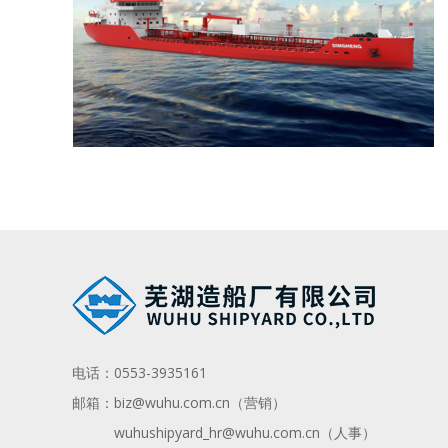
电话：
0553-3935161
邮箱：
biz@wuhu.com.cn（营销）
wuhushipyard_hr@wuhu.com.cn
（人事）