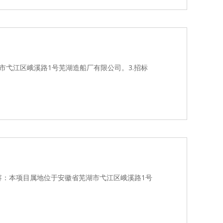
市弋江区峨溪路1号芜湖造船厂有限公司。3.招标
内容：本项目属地位于安徽省芜湖市弋江区峨溪路1号