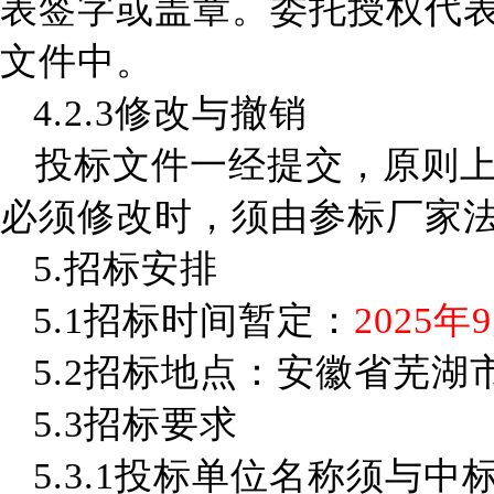
表签字或盖章。委托授权代
文件中。
4.2.3
修改与撤销
投标文件一经提交，原则
必须修改时，须由
参标厂家
5.招标安排
5.1
招标时间
暂定
：
202
5
年
9
5.2
招
标地点：安徽省芜湖
5.3
招标要求
5.3.1
投标单位名称须与中