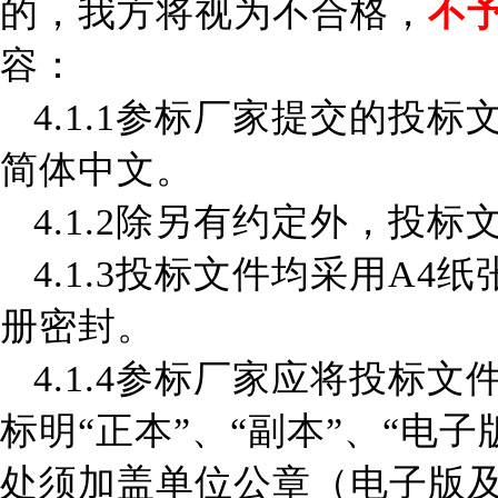
的，我方将视为不合格
，
不
容：
4.1.1参标厂家
提交的投标
简体中文。
4
.
1.2
除另有约定外，投标
4.1.3
投标文件均采用
A4
册密封。
4.1.4参标厂家
应将投标文
标明
“正本”、“副本”、
“
电子
处须加盖单位公章
（
电子版