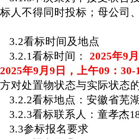
标人不得同时投标；母公司
3
.
2
看标时间及地点
3.2.1
看标时间：
202
5
年
9
202
5
年
9
月
9
日
，
上午
09：
3
0-
方对处置物状态与实际状态
3.2.2
看标地点：安徽省芜
3.2.3
看标联系人：
童孝杰
1
3.3参标
报名
要求