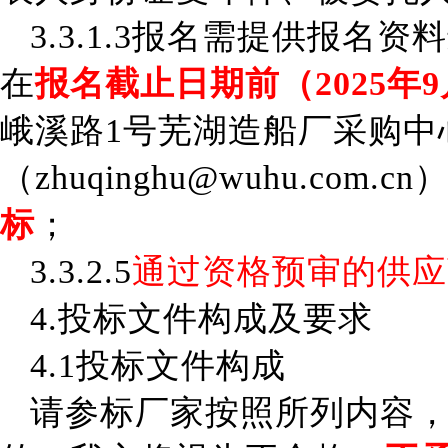
3.3.1.3报名需提供报名
在
报名截止日期前
（
2025年9
峨溪路
1
号芜湖造船厂采购
中
（
zhuqinghu@wuhu.com.cn
标
；
3.3.2.5
通过资格预审的供应
4.
投标文件构成及要求
4.1投标文件构成
请
参标厂家
按照所列内容