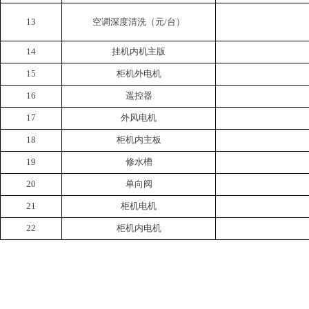
13
空调深度清洗（元
/
台）
14
挂机内机主版
15
柜机外电机
16
遥控器
17
外风电机
18
柜机内主板
19
修水槽
20
单向阀
21
柜机电机
22
柜机内电机