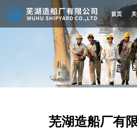
首页
关
​芜湖造船厂有