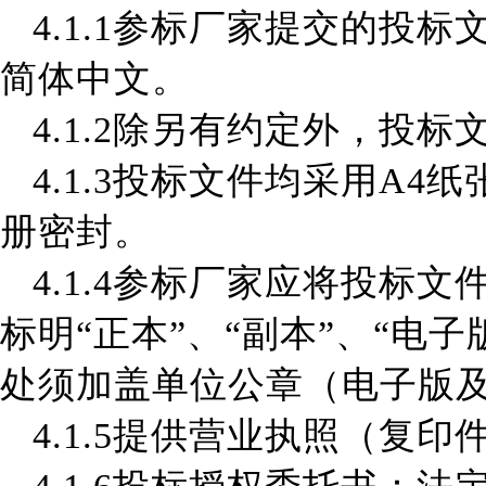
4.1.1参标厂家
提交的投标
简体中文。
4
.
1.2
除另有约定外，投标
4.1.3
投标文件均采用
A4
册密封。
4.1.4参标厂家
应将投标文
标明
“正本”、“副本”、
“
电子
处须加盖单位公章
（
电子版
4.1.5
提供营业执照（复印