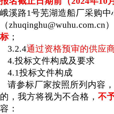
报名截止日期前
（
2024年10
峨溪路
1
号芜湖造船厂采购
中
（
zhuqinghu@wuhu.com.cn
标
；
3.2.4
通过资格预审的供应
4.
投标文件构成及要求
4.1投标文件构成
请
参标厂家
按照所列内容
的，我方将视为不合格
，
不
容：