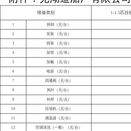
维修类别
1-1.5
匹挂
1
拆卸（元
/
台）
2
安装
（元
/
台）
3
拆装
（元
/
台）
4
加管
（元
/
米）
5
加氟
（元
/
台）
6
电容
（元
/
台）
7
四通阀（元
/
台）
8
风叶（元
/
台）
9
补焊
（元
/
点）
10
压缩机（元
/
台）
11
感温器（元
/
台）
12
空调清洗（一般）（元
/
台）