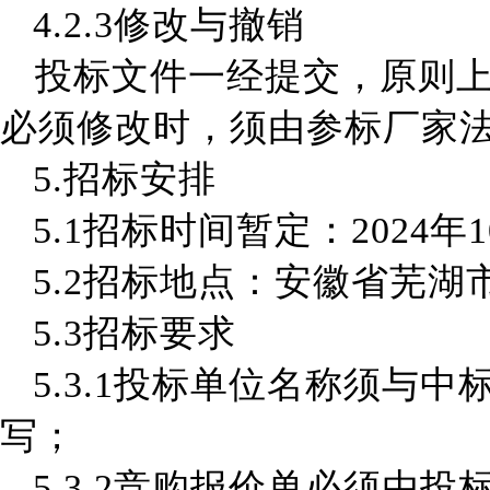
4.2.3
修改与撤销
投标文件一经提交，原则
必须修改时，须由
参标厂家
5.招标安排
5.1
招标时间
暂定
：
202
4
年
1
5.2
招
标地点：安徽省芜湖
5.3
招标要求
5.3.1
投标单位名称须与中
写；
5.3.2
竞购报价单必须由投