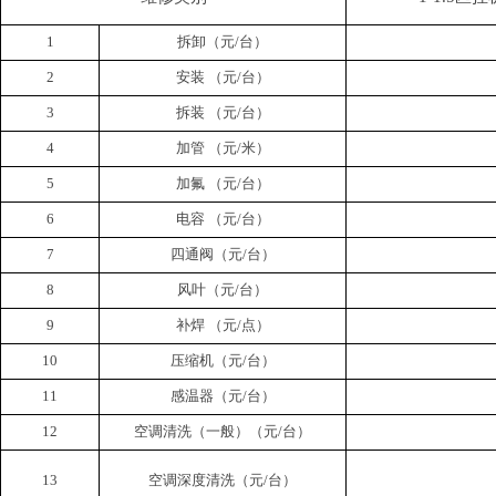
1
拆卸（元
/
台）
2
安装
（元
/
台）
3
拆装
（元
/
台）
4
加管
（元
/
米）
5
加氟
（元
/
台）
6
电容
（元
/
台）
7
四通阀（元
/
台）
8
风叶（元
/
台）
9
补焊
（元
/
点）
10
压缩机（元
/
台）
11
感温器（元
/
台）
12
空调清洗（一般）（元
/
台）
13
空调深度清洗（元
/
台）