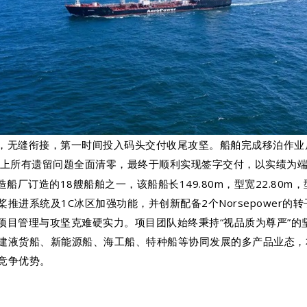
，无缝衔接，第一时间投入码头交付收尾攻坚。船舶完成移泊作业后
船上所有遗留问题全面清零，最终于顺利实现签字交付，以实绩为
d公司在芜湖造船厂订造的18艘船舶之一，该船船长149.80m，型宽22.80
推进系统及1C冰区加强功能，并创新配备2个Norsepower
的项目管理与攻坚克难硬实力。项目团队始终秉持“视品质为尊严”
建液货船、新能源船、海工船、特种船等协同发展的多产品业态，
竞争优势。